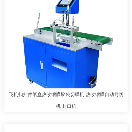
飞机扣挂件纸盒热收缩膜胶袋切膜机 热收缩膜自动封切
机 封口机