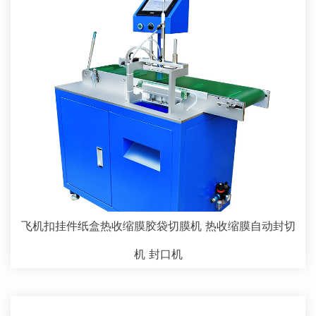
飞机扣挂件纸盒热收缩膜胶袋切膜机 热收缩膜自动封切
机 封口机